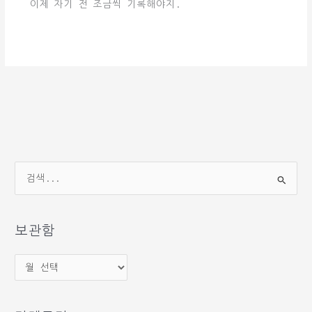
이제 자기 전 조금씩 기록해야지.
검
색
대
상
보관함
보
관
함