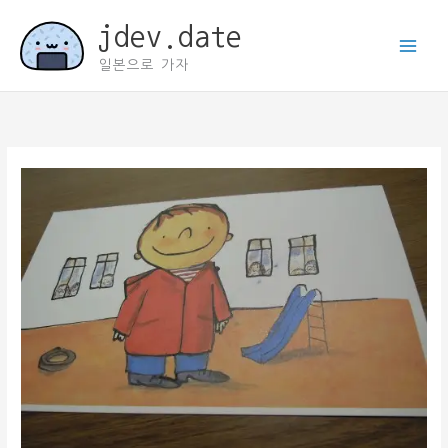
콘
jdev.date
텐
츠
일본으로 가자
로
건
너
뛰
기