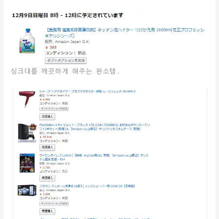
싱크대를 깨끗하게 해주는 완소템.