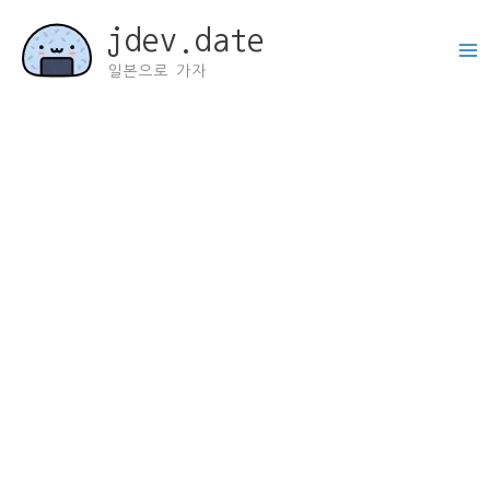
콘
jdev.date
텐
츠
일본으로 가자
로
건
너
뛰
기