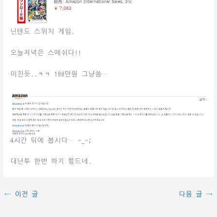
닌텐도 스위치 게임.
오늘저녁은 스매쉬다!!
미친듯..ㅋㅋ 100만원 그냥씀…
4시간 뒤에 봅시다… -_-;
대난투 한번 하기 힘드네.
←
이전 글
다음 글
→