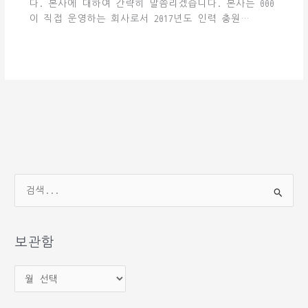
다. 본사에 대하여 간략히 말씀리겠습니다. 본사는 000
이 직접 운영하는 회사로서 2017년도 인력 충원…
검
색
대
상
보관함
보
관