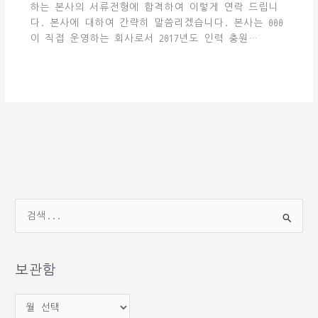
하는 본사의 서류전형에 합격하여 이렇게 연락 드립니
다. 본사에 대하여 간략히 말씀리겠습니다. 본사는 000
이 직접 운영하는 회사로서 2017년도 인력 충원…
검
색
대
상
보관함
보