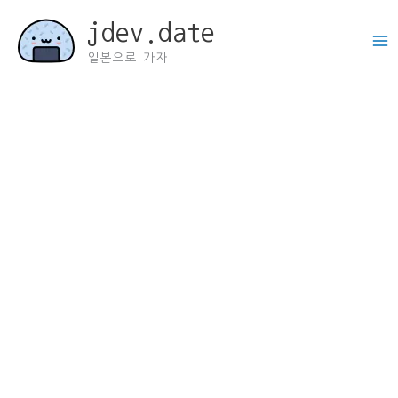
콘
jdev.date
텐
츠
일본으로 가자
로
건
너
뛰
기