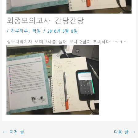
최종모의고사 간당간당
/
하루하루
,
학원
/
2016년 5월 8일
정보처리기사 모의고사를 풀어 보니 2점이 부족하다…ㅋㅋㅋ
←
이전 글
다음 글
→