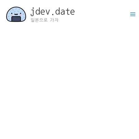
콘
jdev.date
텐
츠
일본으로 가자
로
건
너
뛰
기