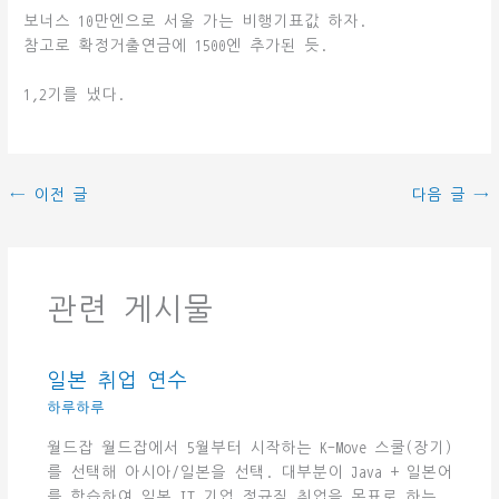
보너스 10만엔으로 서울 가는 비행기표값 하자.
참고로 확정거출연금에 1500엔 추가된 듯.
1,2기를 냈다.
←
이전 글
다음 글
→
관련 게시물
일본 취업 연수
하루하루
월드잡 월드잡에서 5월부터 시작하는 K-Move 스쿨(장기)
를 선택해 아시아/일본을 선택. 대부분이 Java + 일본어
를 학습하여 일본 IT 기업 정규직 취업을 목표로 하는