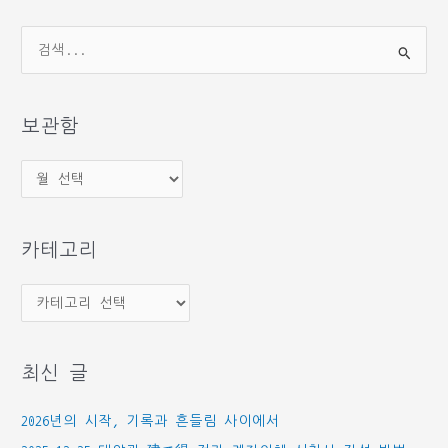
검
색
대
상
보관함
보
관
함
카테고리
카
테
고
최신 글
리
2026년의 시작, 기록과 흔들림 사이에서