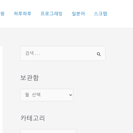
학원
하루하루
프로그래밍
일본어
스크랩
검
색
대
상
보관함
보
관
함
카테고리