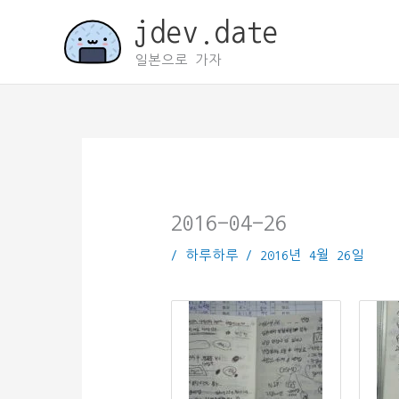
콘
jdev.date
텐
츠
일본으로 가자
로
건
너
뛰
기
2016-04-26
/
하루하루
/
2016년 4월 26일