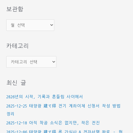
상
보관함
보
관
함
카테고리
카
테
고
최신 글
리
2026년의 시작, 기록과 흔들림 사이에서
2025-12-25 태양광 建て得 전기 계좌이체 신청서 작성 방법
정리
2025-12-10 아직 착공 소식은 없지만, 작은 전진
2025-12-06 태양광 建て得 론 가심사 & 전자서명 완료 – 현