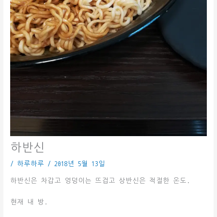
하반신
/
하루하루
/
2018년 5월 13일
하반신은 차갑고 엉덩이는 뜨겁고 상반신은 적절한 온도.
현재 내 방.