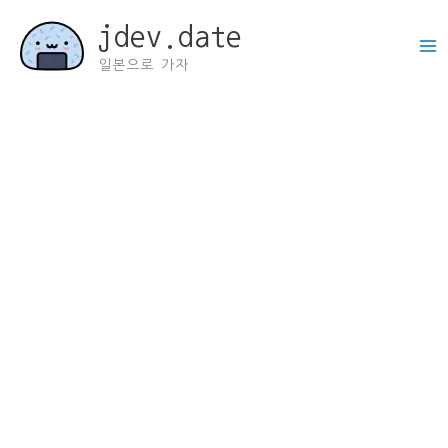
콘
jdev.date
텐
츠
일본으로 가자
로
건
너
뛰
기