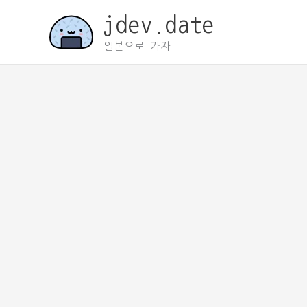
콘
jdev.date
텐
츠
일본으로 가자
로
건
너
뛰
기