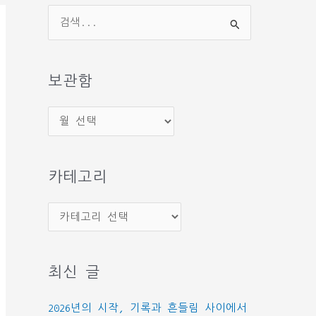
검
색
대
상
보관함
보
관
함
카테고리
카
테
고
최신 글
리
2026년의 시작, 기록과 흔들림 사이에서