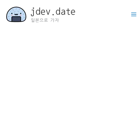
콘
jdev.date
텐
츠
일본으로 가자
로
건
너
뛰
기