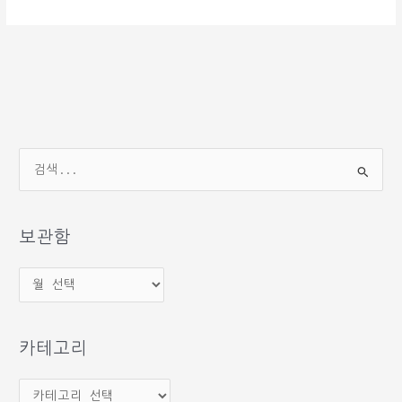
검
색
대
상
보관함
보
관
함
카테고리
카