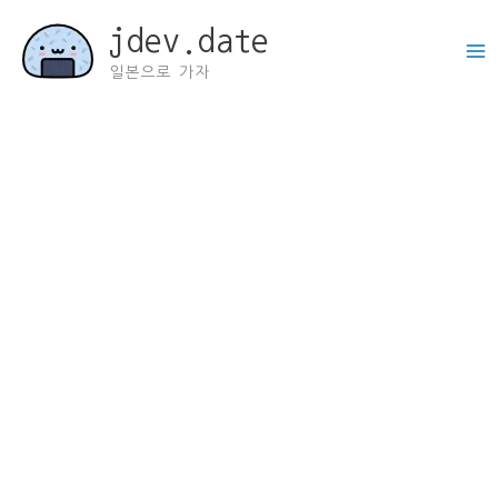
콘
jdev.date
텐
츠
일본으로 가자
로
건
너
뛰
기