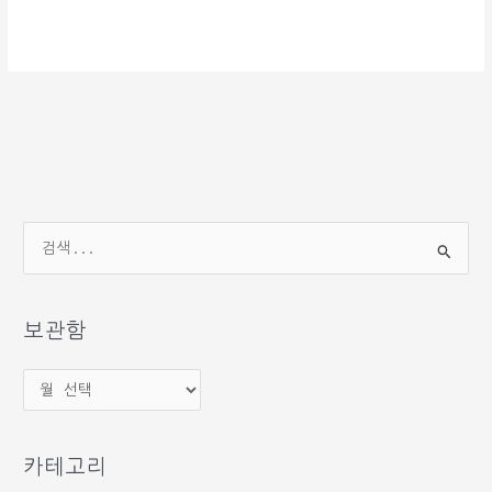
검
색
대
상
보관함
보
관
함
카테고리