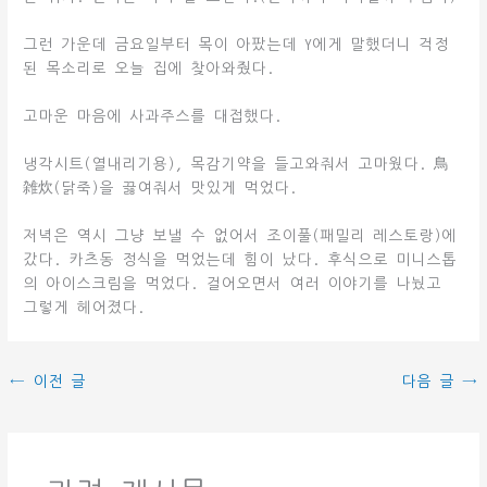
그런 가운데 금요일부터 목이 아팠는데 Y에게 말했더니 걱정
된 목소리로 오늘 집에 찾아와줬다.
고마운 마음에 사과주스를 대접했다.
냉각시트(열내리기용), 목감기약을 들고와줘서 고마웠다. 鳥
雑炊(닭죽)을 끓여줘서 맛있게 먹었다.
저녁은 역시 그냥 보낼 수 없어서 조이풀(패밀리 레스토랑)에
갔다. 카츠동 정식을 먹었는데 힘이 났다. 후식으로 미니스톱
의 아이스크림을 먹었다. 걸어오면서 여러 이야기를 나눴고
그렇게 헤어졌다.
←
이전 글
다음 글
→