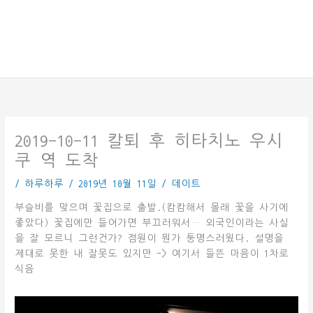
2019-10-11 칼퇴 후 히타치노 우시
쿠 역 도착
/
하루하루
/
2019년 10월 11일
/
데이트
부슬비를 맞으며 꽃집으로 출발.(캄캄해서 몰래 꽃을 사기에
좋았다) 꽃집에만 들어가면 부끄러워서… 외국인이라는 사실
을 잘 모르니 그런건가? 점원이 뭔가 퉁명스러웠다. 설명을
제대로 못한 내 잘못도 있지만 -> 여기서 들뜬 마음이 1차로
식음