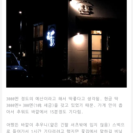
3000엔 정도의 예산이라고 해서 딱좋다고 생각됨. 현금 딱
3000엔+ 300엔(10% 세금)을 갖고 있었기 때문. 가게 안이 좁
아서 추워도 바깥에서 15분정도 기다림.
어쨌든 바깥이 추우니(얇은 긴팔 셔츠밖에 입지 않음) 스벅으
로 들어가서 1시간 기다리려고 했지만 꽃집에서 말하길 비닐