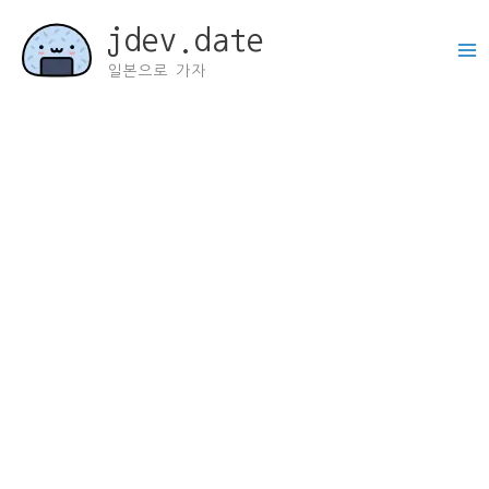
콘
jdev.date
텐
츠
일본으로 가자
로
건
너
뛰
기