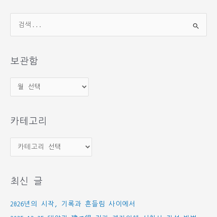
검
색
대
상
보관함
보
관
함
카테고리
카
테
고
최신 글
리
2026년의 시작, 기록과 흔들림 사이에서