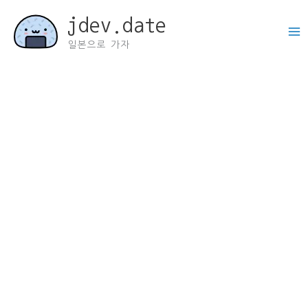
콘
jdev.date
텐
츠
일본으로 가자
로
건
너
뛰
기