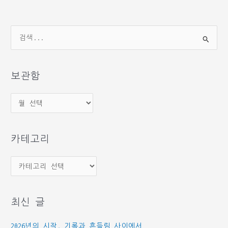
검
색
대
상
보관함
보
관
함
카테고리
카
테
고
최신 글
리
2026년의 시작, 기록과 흔들림 사이에서