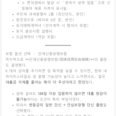
※ 편의점에서 발급 시 ‘본적지 생략 없음’으로 신
청해야 재류 자격이 표시됨
주민세 과세증명서 2통 (최신년도, 본인)
원천징수표 (레이와 6년 분, 본인)
토지매매계약서 (전자계약 시 합의서 포함)
토지 중요사항 설명서
도급계약서 (약관 포함)
보험 옵션 선택 – 단체신용생명보험
마지막으로 **단체신용생명보험(団体信用生命保険)**의 플랜
도 결정했다.
0.1%의 금리를 추가하면 암 특약을 넣을 수 있지만, 현재 내
라이프스타일상 암 발병 가능성이 높다고 느끼면서도, 결국
대출금 자체를 줄이는 쪽이 더 우선이라고 판단
했다.
암에 걸려도
180일 이상 입원하지 않으면 대출 탕감이
불가능
하다는 조건이 특히 부담이었다.
따라서
변동금리 일반 단신 + 안심보장형 단신 플랜
을
선택했다.