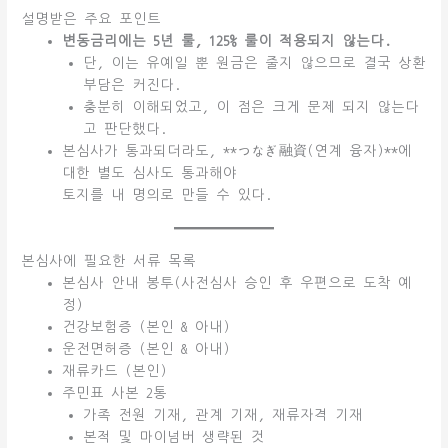
설명받은 주요 포인트
변동금리에는 5년 룰, 125% 룰이 적용되지 않는다.
단, 이는 유예일 뿐 원금은 줄지 않으므로 결국 상환
부담은 커진다.
충분히 이해되었고, 이 점은 크게 문제 되지 않는다
고 판단했다.
본심사가 통과되더라도, **つなぎ融資(연계 융자)**에
대한 별도 심사도 통과해야
토지를 내 명의로 만들 수 있다.
본심사에 필요한 서류 목록
본심사 안내 봉투(사전심사 승인 후 우편으로 도착 예
정)
건강보험증 (본인 & 아내)
운전면허증 (본인 & 아내)
재류카드 (본인)
주민표 사본 2통
가족 전원 기재, 관계 기재, 재류자격 기재
본적 및 마이넘버 생략된 것