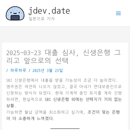
콘
jdev.date
텐
츠
일본으로 가자
로
건
너
뛰
기
2025-03-23 대출 심사, 신생은행 그
리고 앞으로의 선택
/
하루하루
/
2025년 3월 23일
SBI 신생은행에서 대출을 받을 가능성이 조금 더 높아졌다.
영주권은 여전히 나오지 않았고, 결국 아내가 연대보증인으로
신청하는 방식이 되었다. 현재 가계약 중인 토지를 계속 진행
하려면, 현실적으로
SBI 신생은행 외에는 선택지가 거의 없는
상황
.
가능하면 월납 금액을 최소화하고 싶기에,
조건이 맞는 은행
이 더 소중하게 느껴졌다
.