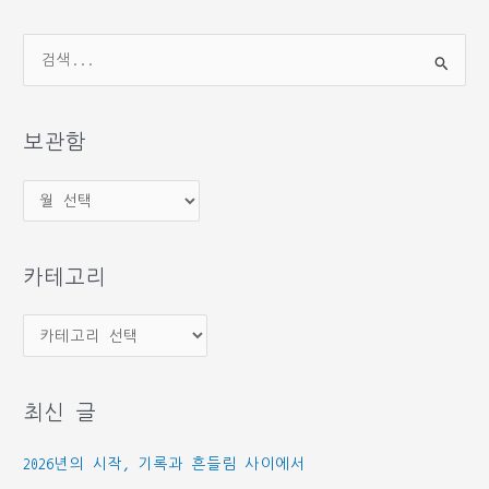
검
색
대
상
보관함
보
관
함
카테고리
카
테
고
최신 글
리
2026년의 시작, 기록과 흔들림 사이에서