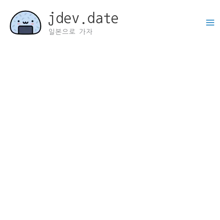
콘
jdev.date
텐
츠
일본으로 가자
로
건
너
뛰
기