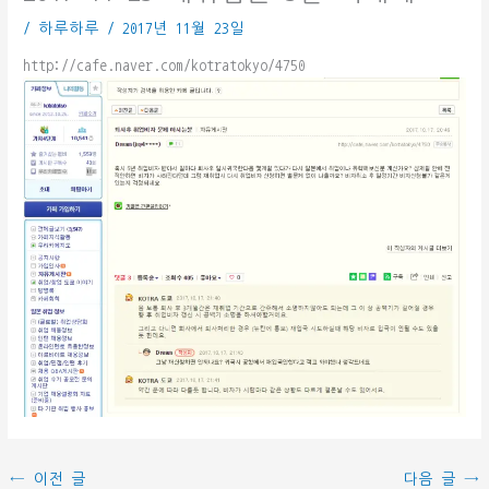
/
하루하루
/
2017년 11월 23일
http://cafe.naver.com/kotratokyo/4750
←
이전 글
다음 글
→