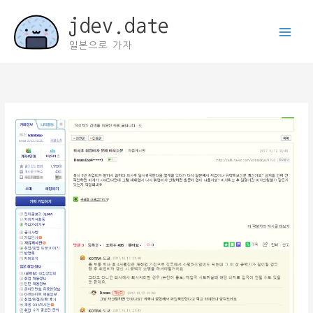
콘
jdev.date
텐
츠
일본으로 가자
로
건
너
뛰
기