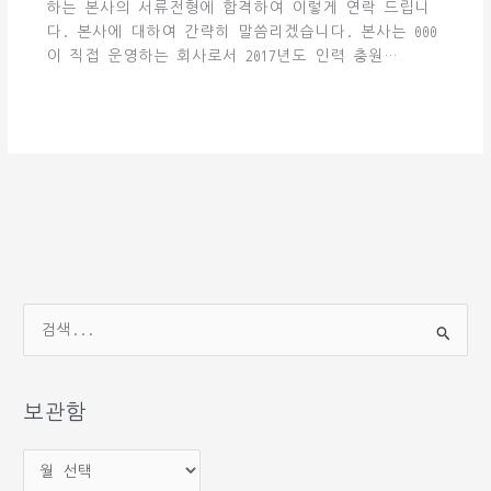
하는 본사의 서류전형에 합격하여 이렇게 연락 드립니
다. 본사에 대하여 간략히 말씀리겠습니다. 본사는 000
이 직접 운영하는 회사로서 2017년도 인력 충원…
검
색
대
상
보관함
보