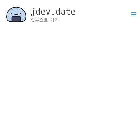
콘
jdev.date
텐
츠
일본으로 가자
로
건
너
뛰
기