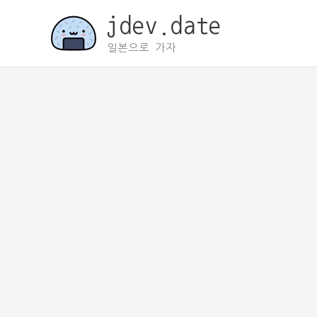
콘
jdev.date
텐
츠
일본으로 가자
로
건
너
뛰
기