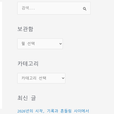
검
색
대
상
보관함
보
관
함
카테고리
카
테
고
최신 글
리
2026년의 시작, 기록과 흔들림 사이에서