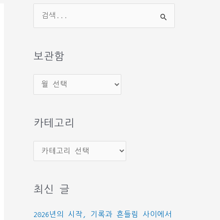
검
색
대
상
보관함
보
관
함
카테고리
카
테
고
최신 글
리
2026년의 시작, 기록과 흔들림 사이에서