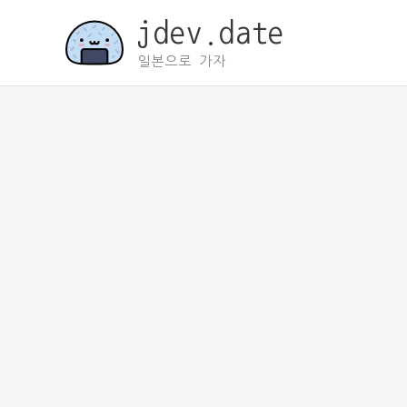
콘
jdev.date
텐
츠
일본으로 가자
로
건
너
뛰
기