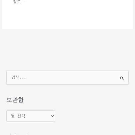
점도…
검
색
대
상
보관함
보
관
함