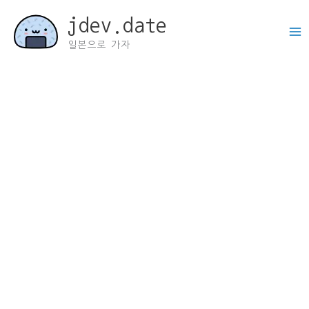
콘
jdev.date
텐
츠
일본으로 가자
로
건
너
뛰
기