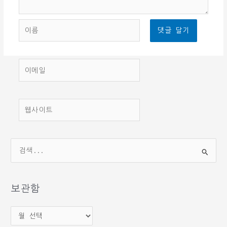
이
름
이
메
일
웹
사
이
트
검
색
대
상
보관함
보
관