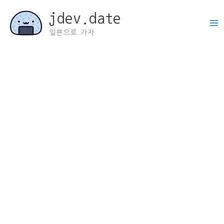
콘
jdev.date
텐
츠
일본으로 가자
로
건
너
뛰
기