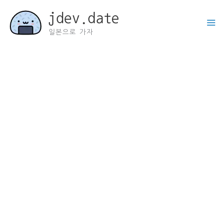
콘
jdev.date
텐
츠
일본으로 가자
로
건
너
뛰
기