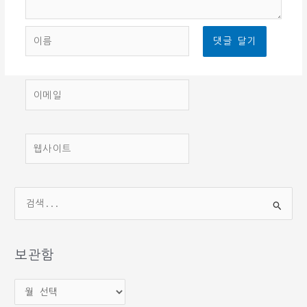
이
름
이
메
일
웹
사
이
트
검
색
대
상
보관함
보
관