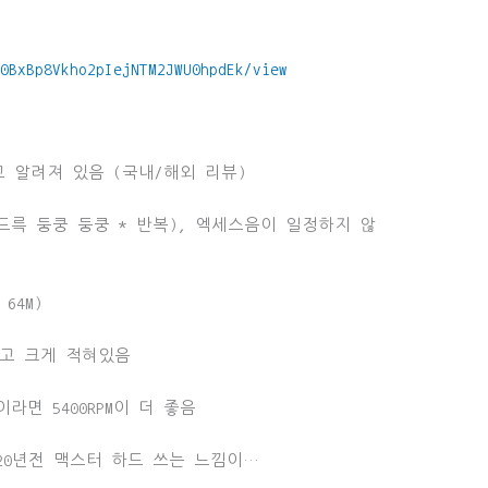
/0BxBp8Vkho2pIejNTM2JWU0hpdEk/view
라고 알려져 있음 (국내/해외 리뷰)
드륵 둥쿵 둥쿵 * 반복), 엑세스음이 일정하지 않
 64M)
이라고 크게 적혀있음
라면 5400RPM이 더 좋음
20년전 맥스터 하드 쓰는 느낌이…