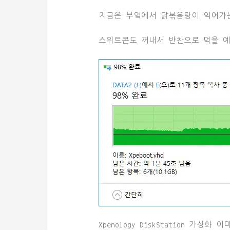
지금은 부엌에서 닭볶음탕이 익어가
스위트콘도 꺼내서 반찬으로 먹을 예
Xpenology DiskStation 가상