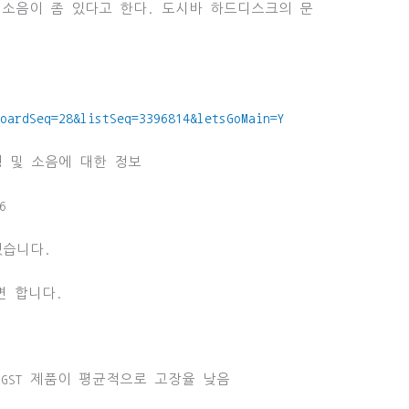
 소음이 좀 있다고 한다. 도시바 하드디스크의 문
boardSeq=28&listSeq=3396814&letsGoMain=Y
성 및 소음에 대한 정보
6
했습니다.
면 합니다.
면 HGST 제품이 평균적으로 고장율 낮음