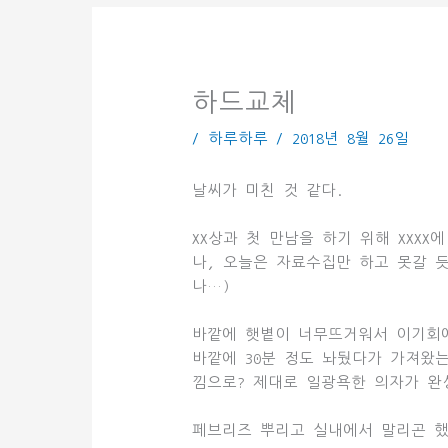
하드교체
/
하루하루
/
2018년 8월 26일
날씨가 미친 것 같다.
XX상과 첫 만남을 하기 위해 XXX
나, 오늘은 자료수집만 하고 못갈 
나…)
바깥에 햇볕이 너무뜨거워서 이기회에
바깥에 30분 정도 놔뒀다가 가져왔
낌으로? 제대로 일광욕한 의자가 완
페브리즈 뿌리고 실내에서 말리곤 했