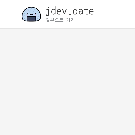
콘
jdev.date
텐
츠
일본으로 가자
로
건
너
뛰
기