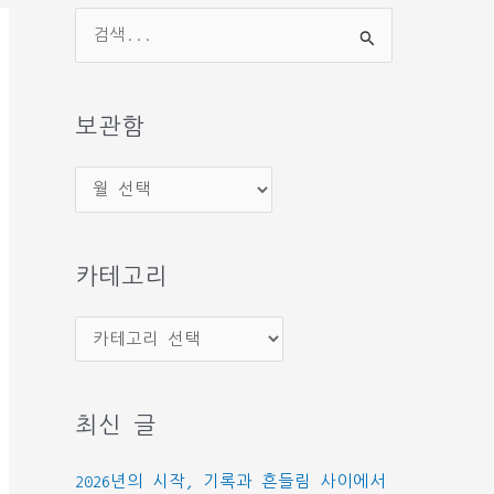
검
색
대
상
보관함
보
관
함
카테고리
카
테
고
최신 글
리
2026년의 시작, 기록과 흔들림 사이에서