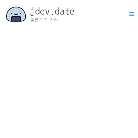
콘
jdev.date
텐
츠
일본으로 가자
로
건
너
뛰
기