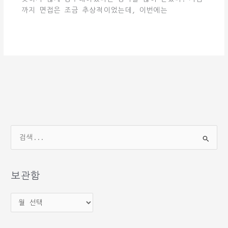
까지 면접은 조금 추상적이었는데, 이번에는
검
색
대
상
보관함
보
관
함