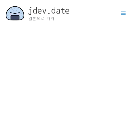
콘
jdev.date
텐
츠
일본으로 가자
로
건
너
뛰
기