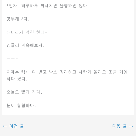
3일차. 하루하루 빡세지만 불행하진 않다.
공부해보자.
배터리가 적긴 한데…
앵귤러 계속해보자.
——–
어제는 택배 다 받고 박스 정리하고 세탁기 돌리고 조금 게임
하다 잤다.
오늘도 빨리 자자.
눈이 침침하다.
←
이전 글
다음 글
→