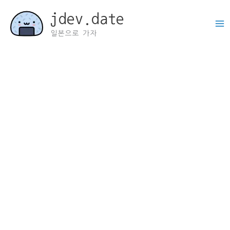
콘
jdev.date
텐
츠
일본으로 가자
로
건
너
뛰
기