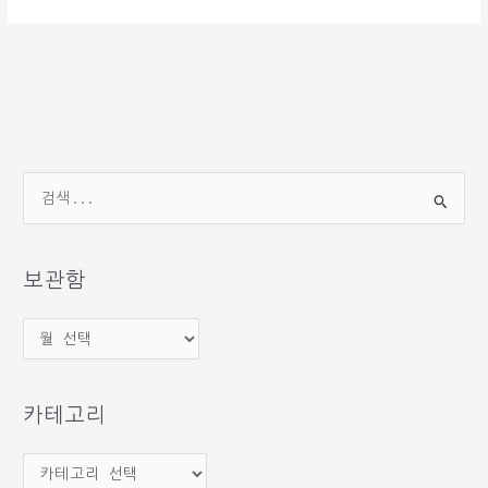
검
색
대
상
보관함
보
관
함
카테고리
카