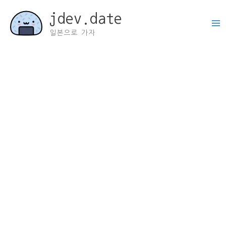
콘
jdev.date
텐
츠
일본으로 가자
로
건
너
뛰
기