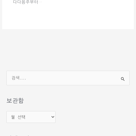
다다음주부터…
검
색
대
상
보관함
보
관
함