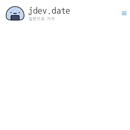
콘
jdev.date
텐
츠
일본으로 가자
로
건
너
뛰
기