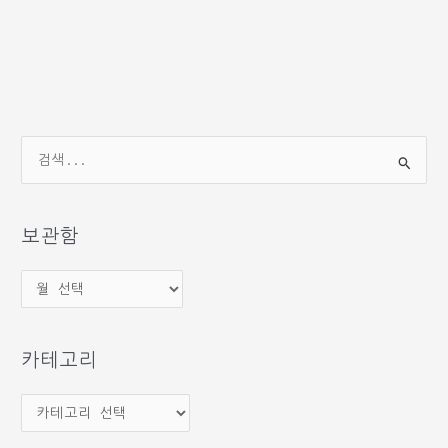
검
색
대
상
보관함
보
관
함
카테고리
카
테