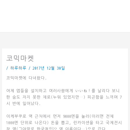
코믹마켓
/
하루하루
/
2017년 12월 30일
코믹마켓에 다녀왔다.
어제 앱들을 설치하고 여러사람에게 いいね！를 날리다 보니
한 숨도 자지 못한 채로(누워 있었지만…) 피곤함을 느끼며 7
시 반에 일어났다.
이케부쿠로 역 근처에서 먼저 9000엔을 눌러(이러면 전체
1000엔 단위로 나온다) 돈을 뽑고, 린카이센을 타고 국제전시
장 역(그야말로 한국적인?? 역 이름이다…)으로 갔다.