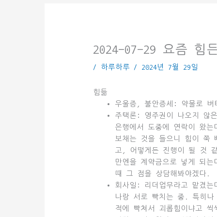
2024-07-29 요즘 
/
하루하루
/
2024년 7월 29일
힘듦
우울증, 불안증세: 약물로 버
주택론: 영주권이 나오지 않은
은행에서 도중에 연락이 왔는
보채는 것을 들으니 힘이 쭉 
고, 어떻게든 진행이 될 것 같
만엔을 계약금으로 넣게 되는
때 그 점을 상담해봐야겠다.
회사일: 리더업무라고 맡겼는데
나랑 서로 빡치는 중. 특히나 
적에 빡쳐서 괴롭힘이냐고 씩