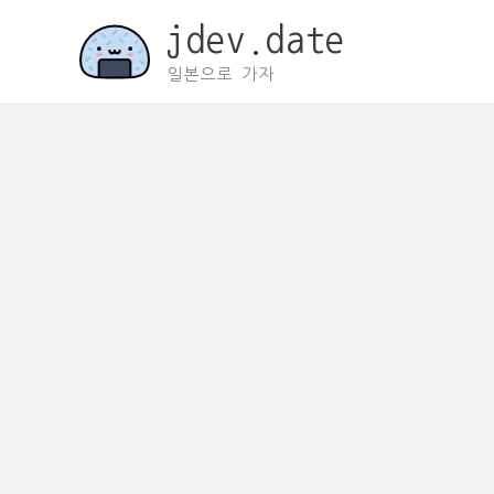
콘
jdev.date
텐
츠
일본으로 가자
로
건
너
뛰
기