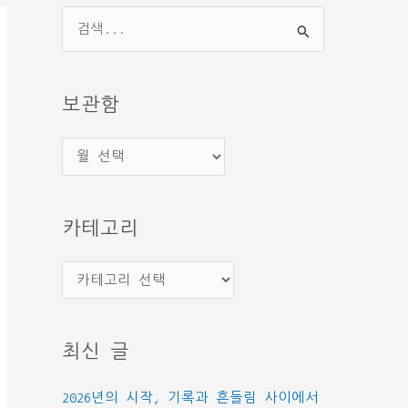
검
색
대
상
보관함
보
관
함
카테고리
카
테
고
최신 글
리
2026년의 시작, 기록과 흔들림 사이에서