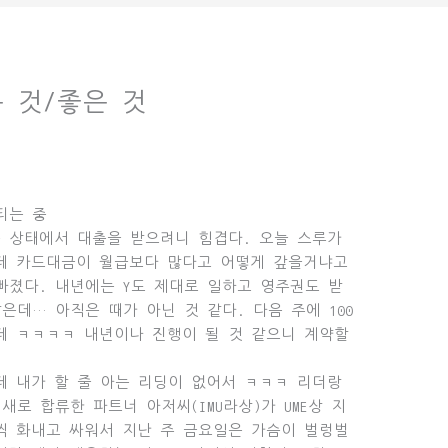
힘든 것/좋은 것
티는 중
 상태에서 대출을 받으려니 힘겹다. 오늘 스루가
데 카드대금이 월급보다 많다고 어떻게 갚을거냐고
빠졌다. 내년에는 Y도 제대로 일하고 영주권도 받
은데… 아직은 때가 아닌 것 같다. 다음 주에 100
데 ㅋㅋㅋㅋ 내년이나 진행이 될 것 같으니 계약할
 내가 할 줄 아는 리딩이 없어서 ㅋㅋㅋ 리더랑
새로 합류한 파트너 아저씨(IMU라상)가 UME상 지
씩 화내고 싸워서 지난 주 금요일은 가슴이 벌렁벌