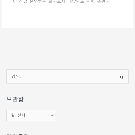
이 직접 운영하는 회사로서 2017년도 인력 충원…
검
색
대
상
보관함
보
관
함