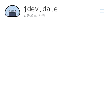
콘
jdev.date
텐
츠
일본으로 가자
로
건
너
뛰
기