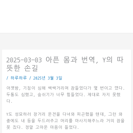
2025-03-03 아픈 몸과 번역, Y의 따
뜻한 손길
/
하루하루
/
2025년 3월 3일
어젯밤, 기침이 심해 쌕쌕거리며 잠들었다가 몇 번이고 깼다.
두통도 심했고, 숨쉬기가 너무 힘들었다. 제대로 자지 못했
다.
Y도 성묘하러 장거리 운전을 다녀와 피곤했을 텐데, 그런 와
중에도 내 등을 두드려주고 머리를 마사지해주느라 거의 잠을
못 잤다. 정말 고마운 마음이 들었다.