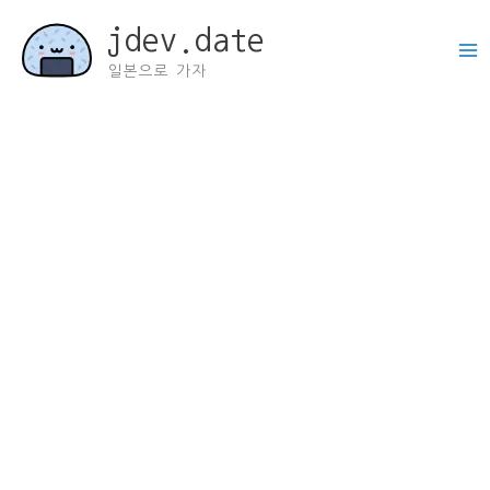
콘
jdev.date
텐
츠
일본으로 가자
로
건
너
뛰
기