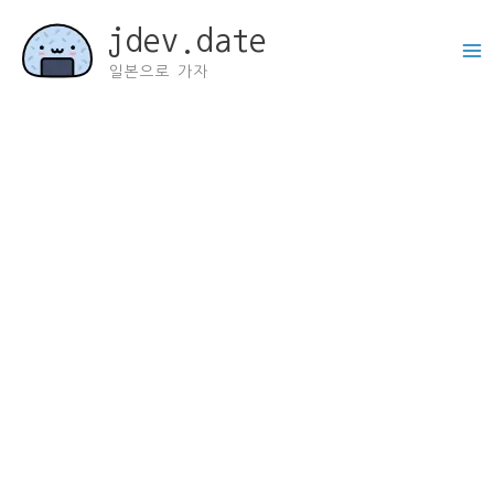
콘
jdev.date
텐
츠
일본으로 가자
로
건
너
뛰
기