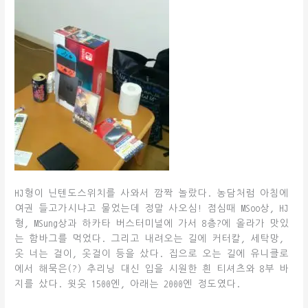
HJ형이 닌텐도스위치를 사와서 깜짝 놀랐다. 농담처럼 아침에
여권 들고가시냐고 물었는데 정말 사오심! 점심때 MSoo상, HJ
형, MSung상과 하카타 버스터미널에 가서 8층?에 올라가 맛있
는 함바그를 먹었다. 그리고 내려오는 길에 커터칼, 세탁망,
옷 너는 걸이, 옷걸이 등을 샀다. 집으로 오는 길에 유니클로
에서 해묵은(?) 추리닝 대신 입을 시원한 흰 티셔츠와 8부 바
지를 샀다. 윗옷 1500엔, 아래는 2000엔 정도였다.