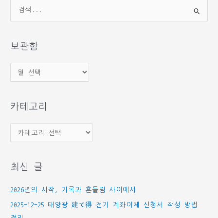
검
색
대
상
보관함
보
관
함
카테고리
카
테
고
최신 글
리
2026년의 시작, 기록과 흔들림 사이에서
2025-12-25 태양광 建て得 전기 계좌이체 신청서 작성 방법
정리