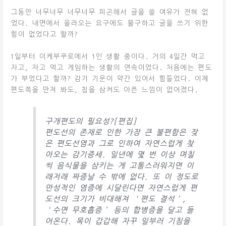
그동안 너무너무 너무너무 피곤해서 글을 쓸 여유가 전혀 없
었다. 내면에서 올라오는 요구에도 불구하고 글을 쓰기 위한
힘이 없었다고 할까?
1일부터 이케부쿠로에서 1인 생활 중이다. 거의 4일간 먹고
자고, 자고 먹고 게임하는 생활의 연속이었다. 처음에는 편도
가 부었다고 할까? 감기 기운이 약간 있어서 힘들었다. 이제
편도쪽을 만져 봐도, 침을 삼켜도 아픈 느낌이 없어졌다.
구개편도의 필요성?[편집]
편도선의 존재로 인한 가장 큰 불편함은 잦
은 편도선염과 그로 인하여 자연스럽게 찾
아오는 감기증세. 일년에 몇 번 이상 며칠
씩 음식물을 삼키는 게 고통스러워지면 이
래저래 짜증날 수 밖에 없다. 또 이 정도로
만성적인 염증에 시달린다면 자연스럽게 편
도선의 크기가 비대해져 ‘편도 결석’,
‘수면 무호흡증’ 등의 합병증을 달고 들
어온다. 목이 갑갑해 자꾸 일부러 기침을