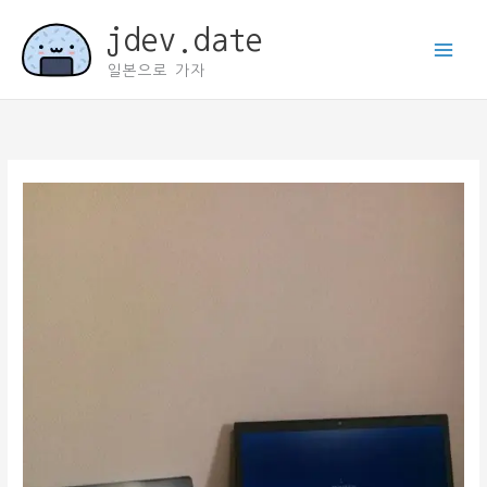
콘
jdev.date
텐
츠
일본으로 가자
로
건
너
뛰
기