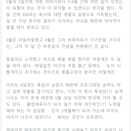
5월의 5일간에 대한 이야기보다 3~4월 간에 어떤 일이 있었는
지 되돌아 보는 것이 더 유익할 수 있겠다는 생각을 했다. 두
달 간에 XXX라는 회사에 대한 경멸과 실망으로 가득했는데,
일 년 이상 투자한 결과가 이거라는 아쉬움 때문에 아직까지
발을 떼지 못하고 있다.
3월은 아둥바둥했고 4월은 그저 하루하루가 가기만을 기다리
는, 그저 두 달 간 하루살이 인생을 반복했던 것 같다.
힘들어도 노력했고 속으로 욕을 욕을 했지만 어떻게든 두 달
을 버텨 냈다. 매일같은 야근과 주말 출근 등에도… 눈이 시
뻘게지고 초기에는 천식으로 호흡곤란이 왔지만 어떻게든…
아직도 4일정도 휴일이 남았기 때문에 프로그래밍 공부도 하
고 일본 생활을 즐기려고 한다. 다만 이 회사 특성상(?) 늦게
나오는 비자 문제 때문에 5월 20일 이전에 한국에 가야 할 수
도 있다… 불법체류자가 되지 않기 위해 개인적인(?) 노력을
해야 하는 이 참담함… 온지 3개월째가 되어 가는데 아직도
비자가 나오지 않았다니… 뭐하는 곳인지 모르겠다.
무비자로 매일같은 야근과 휴근을 시켜놓고 아직도 비자가 나