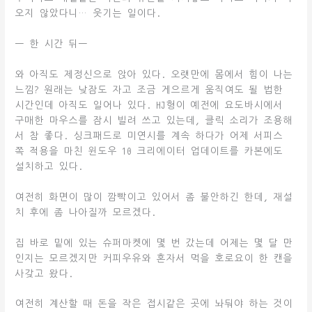
오지 않았다니… 웃기는 일이다.
— 한 시간 뒤—
와 아직도 제정신으로 앉아 있다. 오랫만에 몸에서 힘이 나는
느낌? 원래는 낮잠도 자고 조금 게으르게 움직여도 될 법한
시간인데 아직도 일어나 있다. HJ형이 예전에 요도바시에서
구매한 마우스를 잠시 빌려 쓰고 있는데, 클릭 소리가 조용해
서 참 좋다. 싱크패드로 미연시를 계속 하다가 어제 서피스
쪽 적용을 마친 윈도우 10 크리에이터 업데이트를 카본에도
설치하고 있다.
여전히 화면이 많이 깜빡이고 있어서 좀 불안하긴 한데, 재설
치 후에 좀 나아질까 모르겠다.
집 바로 밑에 있는 슈퍼마켓에 몇 번 갔는데 어제는 몇 달 만
인지는 모르겠지만 커피우유와 혼자서 먹을 호로요이 한 캔을
사갖고 왔다.
여전히 계산할 때 돈을 작은 접시같은 곳에 놔둬야 하는 것이