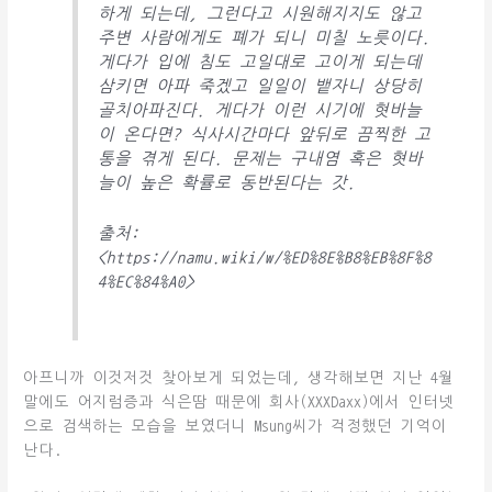
하게 되는데, 그런다고 시원해지지도 않고
주변 사람에게도 폐가 되니 미칠 노릇이다.
게다가 입에 침도 고일대로 고이게 되는데
삼키면 아파 죽겠고 일일이 뱉자니 상당히
골치아파진다. 게다가 이런 시기에 혓바늘
이 온다면? 식사시간마다 앞뒤로 끔찍한 고
통을 겪게 된다. 문제는 구내염 혹은 혓바
늘이 높은 확률로 동반된다는 갓.
출처:
<https://namu.wiki/w/%ED%8E%B8%EB%8F%8
4%EC%84%A0>
아프니까 이것저것 찾아보게 되었는데, 생각해보면 지난 4월
말에도 어지럼증과 식은땀 때문에 회사(XXXDaxx)에서 인터넷
으로 검색하는 모습을 보였더니 Msung씨가 걱정했던 기억이
난다.