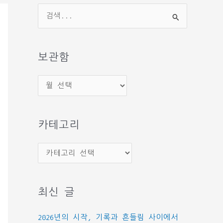
검
색
대
상
보관함
보
관
함
카테고리
카
테
고
최신 글
리
2026년의 시작, 기록과 흔들림 사이에서