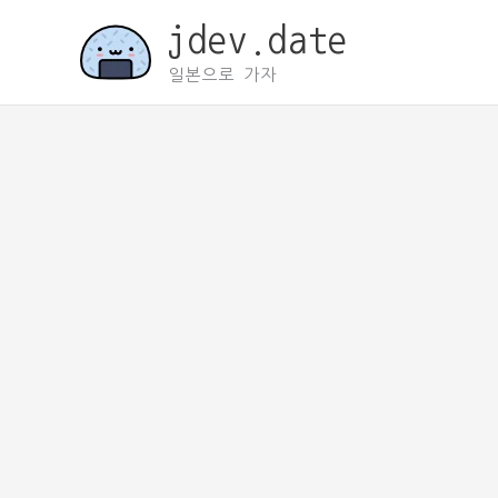
콘
jdev.date
텐
츠
일본으로 가자
로
건
너
뛰
기