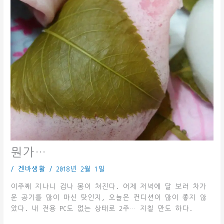
뭔가…
/
겐바생활
/
2018년 2월 1일
이주째 지나니 겁나 몸이 쳐진다. 어제 저녁에 달 보러 차가
운 공기를 많이 마신 탓인지, 오늘은 컨디션이 많이 좋지 않
았다. 내 전용 PC도 없는 상태로 2주… 지칠 만도 하다.