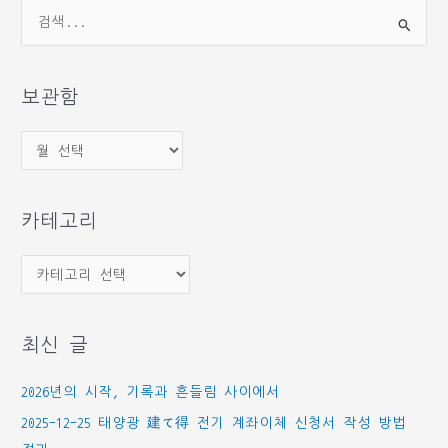
검
색
대
상
보관함
보
관
함
카테고리
카
테
고
최신 글
리
2026년의 시작, 기록과 흔들림 사이에서
2025-12-25 태양광 建て得 전기 계좌이체 신청서 작성 방법