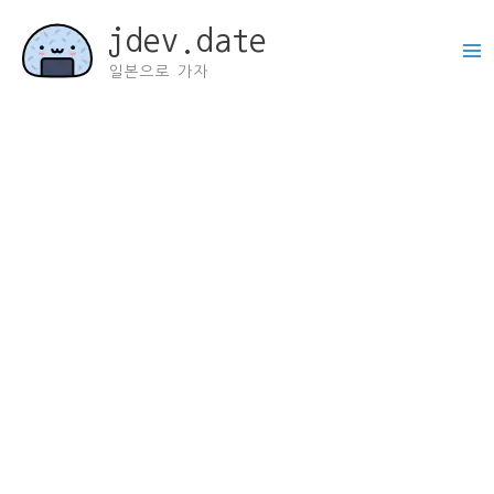
콘
jdev.date
텐
츠
일본으로 가자
로
건
너
뛰
기