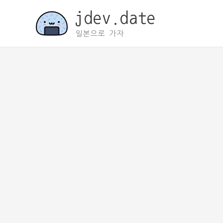
콘
jdev.date
텐
츠
일본으로 가자
로
건
너
뛰
기