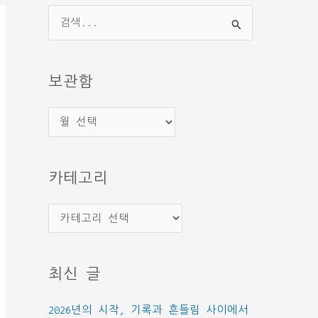
검
색
대
상
보관함
보
관
함
카테고리
카
테
고
최신 글
리
2026년의 시작, 기록과 흔들림 사이에서