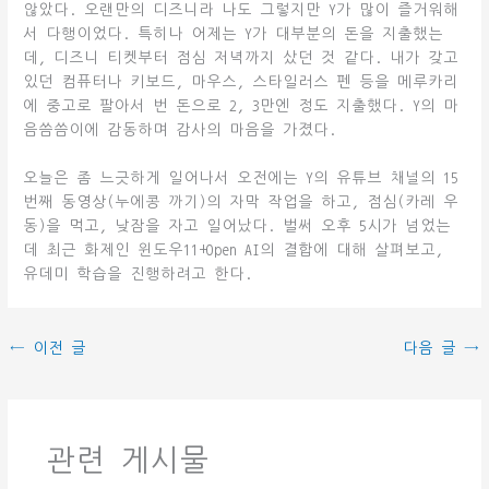
않았다. 오랜만의 디즈니라 나도 그렇지만 Y가 많이 즐거워해
서 다행이었다. 특히나 어제는 Y가 대부분의 돈을 지출했는
데, 디즈니 티켓부터 점심 저녁까지 샀던 것 같다. 내가 갖고
있던 컴퓨터나 키보드, 마우스, 스타일러스 펜 등을 메루카리
에 중고로 팔아서 번 돈으로 2, 3만엔 정도 지출했다. Y의 마
음씀씀이에 감동하며 감사의 마음을 가졌다.
오늘은 좀 느긋하게 일어나서 오전에는 Y의 유튜브 채널의 15
번째 동영상(누에콩 까기)의 자막 작업을 하고, 점심(카레 우
동)을 먹고, 낮잠을 자고 일어났다. 벌써 오후 5시가 넘었는
데 최근 화제인 윈도우11+Open AI의 결합에 대해 살펴보고,
유데미 학습을 진행하려고 한다.
←
이전 글
다음 글
→
관련 게시물