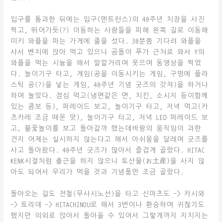
입구를 통과한 뒤에는 입구(엔트런스)의 40주년 치장을 사진
찍고, 뛰어가듯(?) 이동하는 사람들을 피해 왼쪽 길로 이동해
미키 와플을 파는 가게에 줄을 섰다. 30분쯤 기다려 와플을
사서 벤치에 앉아 먹고 있으니 곰돌이 푸가 근처로 와서 Y의
와플을 먹는 시늉을 해서 깔깔거리며 웃으며 동영상을 찍었
다. 놀이기구 타고, 게임(공을 이동시키는 게임, 구멍에 플라
스틱 공(?)을 넣는 게임, 40주년 기념 굿즈의 갓챠)을 하거나
하며 놀았다. 점심 먹고(냉면같은 면, 치킨, 소시지 등이함께
있는 콤보 등), 퍼레이드 보고, 놀이기구 타고, 저녁 먹고(카
츠카레 조금 매운 맛), 놀이기구 타고, 저녁 LED 퍼레이드 보
고, 불꽃놀이를 보고 돌아갈까 했는데바람의 움직임이 과한
건지 어제는 실시하지 않는다고 해서 아쉬움을 달래며 굿즈를
사고 돌아왔다. 40주년 굿즈가 많아서 즐겁게 골랐다. HITAC
KENK시절처럼 출근을 하지 않으니 토산물(お土産)을 사지 않
아도 되어서 우리가 먹을 것과 기념품만 조금 골랐다.
돌아오는 길도 전철(무사시노선)을 타고 신마츠도 -> 카시와
-> 토리데 -> HITACHINOU로 해서 3번이나 환승하며 귀찮기도
했지만 의외로 앉아서 돌아올 수 있어서 그렇게까지 지치지는