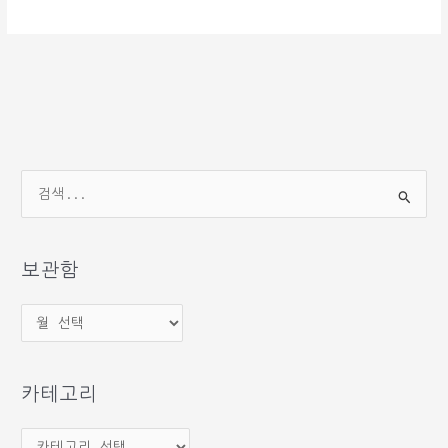
검
색
대
상
보관함
보
관
함
카테고리
카