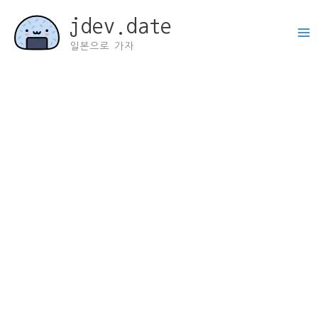
콘
jdev.date
텐
츠
일본으로 가자
로
건
너
뛰
기