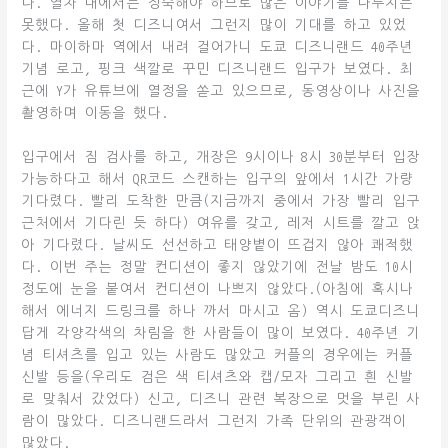
다. 열차 내에서는 정숙해야 하므로 많은 이야기를 나누지는
못했다. 올해 첫 디즈니여서 그런지 많이 기대를 하고 있었
다. 마이하마 역에서 내려 걸어가니 도쿄 디즈니랜드 40주년
기념 로고, 핑크 색깔로 꾸민 디즈니랜드 입구가 보였다. 최
근에 Y가 유튜브에 열정을 쏟고 있으므로, 동영상이나 사진을
촬영하며 이동을 했다.
입구에서 짐 검사를 하고, 개장은 9시이나 8시 30분부터 입장
가능하다고 해서 QR코드 스캔하는 입구의 앞에서 1시간 가량
기다렸다. 빨리 도착한 만큼(지금까지 중에서 가장 빨리 입구
근처에서 기다린 듯 하다) 여유를 갖고, 레저 시트를 깔고 앉
아 기다렸다. 날씨도 선선하고 태양볕이 뜨겁지 않아 쾌적했
다. 이번 주는 정말 컨디션이 좋지 않았기에 전날 밤도 10시
정도에 눈을 붙여서 컨디션이 나쁘지 않았다.(아침에 혹시나
해서 에너지 드링크를 하나 까서 마시고 옴) 역시 도쿄디즈니
답게 각양각색의 차림을 한 사람들이 많이 보였다. 40주년 기
념 티셔츠를 입고 있는 사람도 많았고 커플의 경우에는 커플
신발 등을(우리도 검은 색 티셔츠와 캡/모자 그리고 흰 신발
로 맞춰서 갔었다) 신고, 디즈니 관련 복장으로 멋을 부린 사
람이 많았다. 디즈니랜드라서 그런지 가족 단위의 관광객이
많았다.