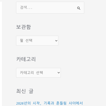
검
색
대
상
보관함
보
관
함
카테고리
카
테
고
최신 글
리
2026년의 시작, 기록과 흔들림 사이에서