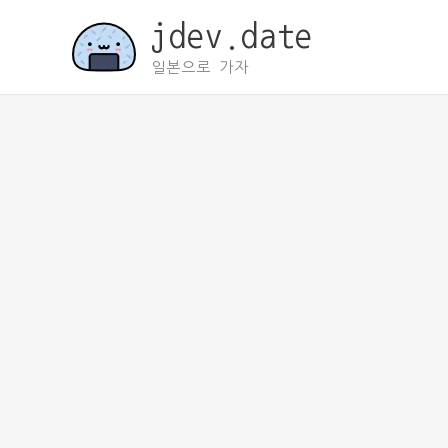
콘
jdev.date
텐
츠
일본으로 가자
로
건
너
뛰
기