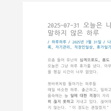
2025-07-31 오늘
말하지 않은 하루
/
하루하루
/
2025년 7월 31일
/
록
,
자기관리
,
직장인일상
,
휴가일
요즘 들어 유난히
심적으로도, 몸도
오늘은 그냥 하루 휴가를 냈다. 아무
을 챙길 시간이 너무 없었다.
쳇바퀴처럼 돌아가는 하루들
매일 비슷한 하루. 출근하고, 일하고
음속에는 늘
일에 대한 걱정
이 자리
히 끊지 못하고
지내고 있다. 끊어야
지 않는다. “이 정도는 괜찮겠지”