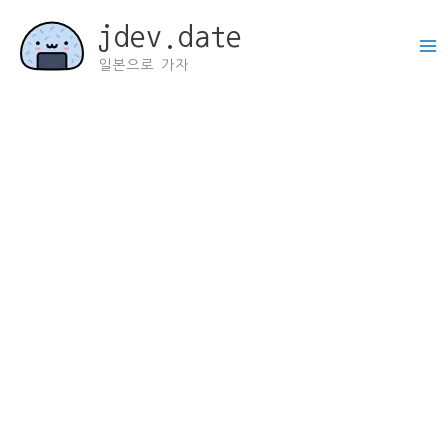
콘
jdev.date
텐
츠
일본으로 가자
로
건
너
뛰
기