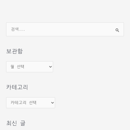
검
색
대
상
보관함
보
관
함
카테고리
카
테
고
최신 글
리