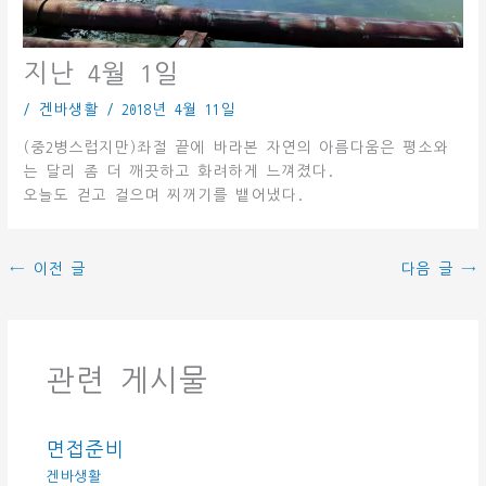
지난 4월 1일
/
겐바생활
/
2018년 4월 11일
(중2병스럽지만)좌절 끝에 바라본 자연의 아름다움은 평소와
는 달리 좀 더 깨끗하고 화려하게 느껴졌다.
오늘도 걷고 걸으며 찌꺼기를 뱉어냈다.
←
이전 글
다음 글
→
관련 게시물
면접준비
겐바생활