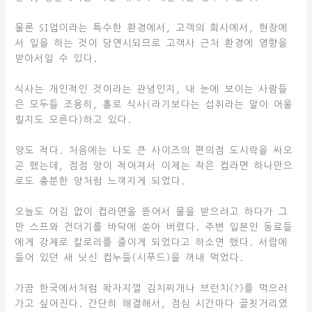
물론 SI업이라는 특수한 환경에서, 고객의 회사에서, 현장에
서 일을 하는 것이 당연시되므로 고객사 근처 환경에 영향을
받아서일 수 있다.
식사는 개인적인 것이라는 관념인지, 내 눈에 보이는 사람들
은 모두들 조용히, 홀로 식사(라기보다는 섭취라는 말이 어울
릴지도 모른다)하고 있다.
양도 적다. 처음에는 나도 큰 사이즈의 편의점 도시락을 싸오
곤 했는데, 점점 양이 적어져서 이제는 작은 컵라면 하나만으
로도 충분한 양처럼 느껴지게 되었다.
오늘도 어김 없이 컵라면을 뜯어서 물을 받으려고 하다가 그
만 스프와 건더기를 바닥에 쏟아 버렸다. 주변 일본인 동료들
에게 강제로 칼로리를 줄이게 되었다고 하소연 했다. 서랍에
들어 있던 새 닛신 컵누들(시푸드)을 꺼내 먹었다.
가끔 한국에서처럼 왁자지껄 김치찌개나 브런치(?)를 먹으러
가고 싶어진다. 간단히 해결해서, 점심 시간마다 골칫거리였