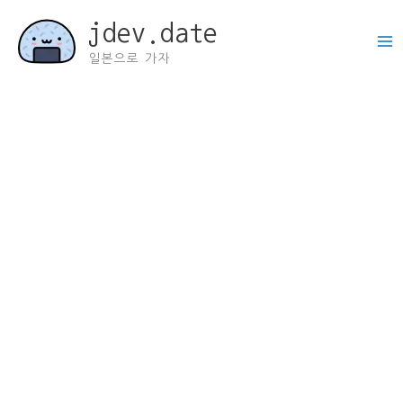
콘
jdev.date
텐
츠
일본으로 가자
로
건
너
뛰
기