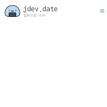
콘
jdev.date
텐
츠
일본으로 가자
로
건
너
뛰
기