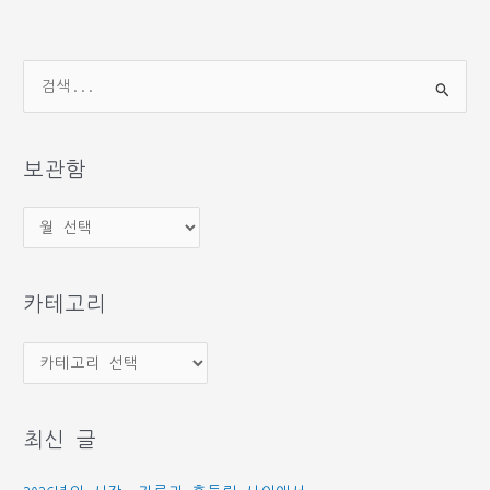
검
색
대
상
보관함
보
관
함
카테고리
카
테
고
최신 글
리