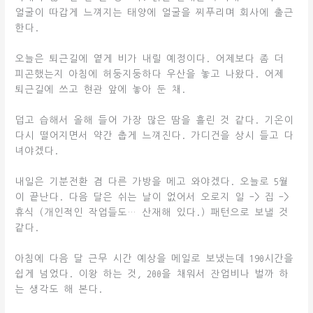
얼굴이 따갑게 느껴지는 태양에 얼굴을 찌푸리며 회사에 출근
한다.
오늘은 퇴근길에 옅게 비가 내릴 예정이다. 어제보다 좀 더
피곤했는지 아침에 허둥지둥하다 우산을 놓고 나왔다. 어제
퇴근길에 쓰고 현관 앞에 놓아 둔 채.
덥고 습해서 올해 들어 가장 많은 땀을 흘린 것 같다. 기온이
다시 떨어지면서 약간 춥게 느껴진다. 가디건을 상시 들고 다
녀야겠다.
내일은 기분전환 겸 다른 가방을 메고 와야겠다. 오늘로 5월
이 끝난다. 다음 달은 쉬는 날이 없어서 오로지 일 -> 집 ->
휴식 (개인적인 작업들도… 산재해 있다.) 패턴으로 보낼 것
같다.
아침에 다음 달 근무 시간 예상을 메일로 보냈는데 190시간을
쉽게 넘었다. 이왕 하는 것, 200을 채워서 잔업비나 벌까 하
는 생각도 해 본다.