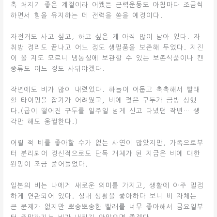
축 처지기 좋은 계절이라 어쨌든 근력운동도 아침마다 조금씩
하면서 힘을 유지하는 데 전력을 쏟을 예정이다.
자전거도 사고 싶고, 하고 싶은 게 아직 많이 남아 있다. 자
취방 정리도 끝나고 어느 정도 생필품을 보존해 두었다. 지진
이 올 지도 모르니 냉동실에 보관할 수 있는 보존식품이나 캔
종류도 어느 정도 사둬야겠다.
작년에도 비가 많이 내렸었다. 하늘이 어둡고 축축해서 빨래
할 타이밍을 잡기가 어려웠고, 비에 젖은 구두가 금방 상했
다.(굽이 떨어진 구두를 일주일 넘게 신고 다녔던 작년… 생
각만 해도 움찔한다.)
어릴 적 비를 좋아할 수가 없는 사연이 많았지만, 가족으로부
터 분리되어 정신적으로도 단독 개체가 된 지금은 비에 대한
원망이 조금 줄어들었다.
일본의 비는 나에게 새로운 의미를 가지고, 생활에 아주 밀접
하게 연관되어 있다. 실내 생활을 좋아하다 보니 비 자체는
큰 문제가 없지만 뽀송뽀송한 빨래를 너무 좋아해서 금요일부