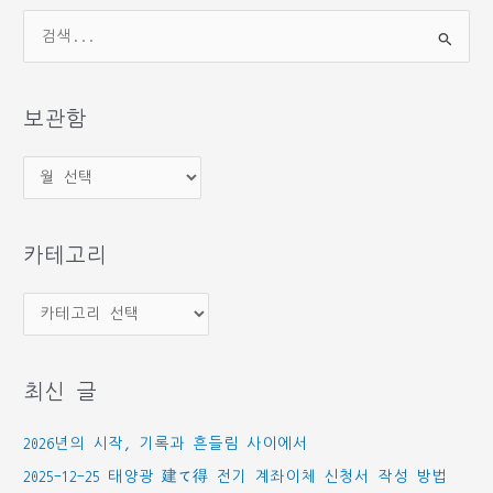
검
색
대
상
보관함
보
관
함
카테고리
카
테
고
최신 글
리
2026년의 시작, 기록과 흔들림 사이에서
2025-12-25 태양광 建て得 전기 계좌이체 신청서 작성 방법