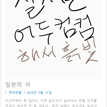
일본의 비
/
겐바생활
/
2018년 5월 31일
지난주부터 쭉 덥더니 이젠 습도까지 높아져서 반팔 셔츠를
꺼내지 않으면 안 될 정도다. 맑은 날에는 무지개도 보이고