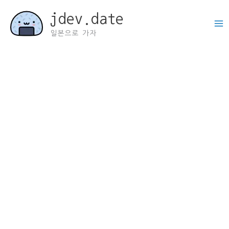
콘
jdev.date
텐
츠
일본으로 가자
로
건
너
뛰
기