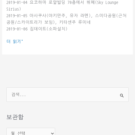
2019-01-04 요코하마 로얄빌딩 70층에서 뷔페(Sky Lounge
Sirius)
2019-01-05 아사쿠사(야키만주, 유자 라멘), 스미다공원(근처
공원/스카이트리가 보임), 키타센주 루미네
2019-01-06 집데이트(소파설치)
2019-
더 읽기"
01-
06
정
월
연
휴
검
색
대
상
보관함
보