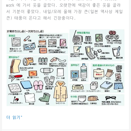
work 에 가서 옷을 골랐다. 오랫만에 색감이 좋은 옷을 골라
서 기분이 좋았다. 내일/모레 올해 가장 큰(일본 역사상 제일
큰) 태풍이 온다고 해서 긴장중이다.
2019-
더 읽기"
10-
11