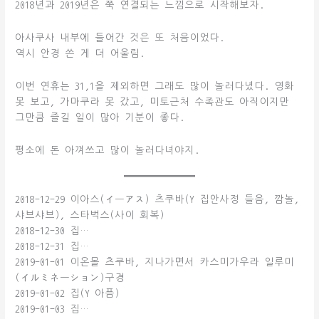
2018년과 2019년은 쭉 연결되는 느낌으로 시작해보자.
아사쿠사 내부에 들어간 것은 또 처음이었다.
역시 안경 쓴 게 더 어울림.
이번 연휴는 31,1을 제외하면 그래도 많이 놀러다녔다. 영화
못 보고, 가마쿠라 못 갔고, 미토근처 수족관도 아직이지만
그만큼 즐길 일이 많아 기분이 좋다.
평소에 돈 아껴쓰고 많이 놀러다녀야지.
2018-12-29 이아스(イーアス) 츠쿠바(Y 집안사정 들음, 깜놀,
샤브샤브), 스타벅스(사이 회복)
2018-12-30 집…
2018-12-31 집…
2019-01-01 이온몰 츠쿠바, 지나가면서 카스미가우라 일루미
(イルミネーション)구경
2019-01-02 집(Y 아픔)
2019-01-03 집…