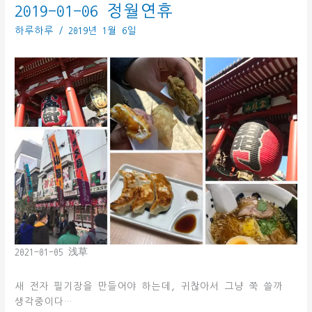
눈
2019-01-06 정월연휴
물
하루하루
/
2019년 1월 6일
이
그
렁
그
렁
2021-01-05 浅草
새 전자 필기장을 만들어야 하는데, 귀찮아서 그냥 쭉 쓸까
생각중이다…