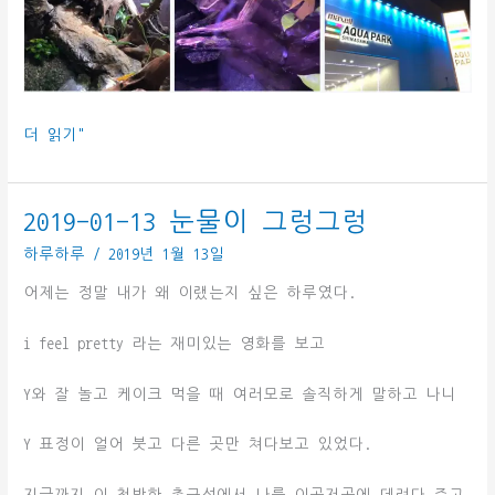
2019-
더 읽기"
01-
20
커
2019-01-13 눈물이 그렁그렁
플
하루하루
/
2019년 1월 13일
신
발,
어제는 정말 내가 왜 이랬는지 싶은 하루였다.
수
족
i feel pretty 라는 재미있는 영화를 보고
관
Y와 잘 놀고 케이크 먹을 때 여러모로 솔직하게 말하고 나니
Y 표정이 얼어 붓고 다른 곳만 쳐다보고 있었다.