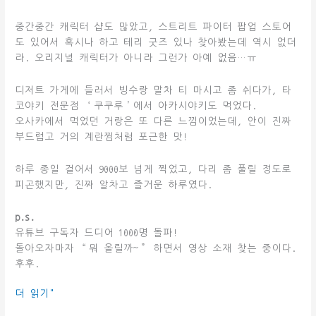
중간중간 캐릭터 샵도 많았고, 스트리트 파이터 팝업 스토어
도 있어서 혹시나 하고 테리 굿즈 있나 찾아봤는데 역시 없더
라. 오리지널 캐릭터가 아니라 그런가 아예 없음…ㅠ
디저트 가게에 들러서 빙수랑 말차 티 마시고 좀 쉬다가, 타
코야키 전문점 ‘쿠쿠루’에서 아카시야키도 먹었다.
오사카에서 먹었던 거랑은 또 다른 느낌이었는데, 안이 진짜
부드럽고 거의 계란찜처럼 포근한 맛!
하루 종일 걸어서 9000보 넘게 찍었고, 다리 좀 풀릴 정도로
피곤했지만, 진짜 알차고 즐거운 하루였다.
p.s.
유튜브 구독자 드디어 1000명 돌파!
돌아오자마자 “뭐 올릴까~” 하면서 영상 소재 찾는 중이다.
후후.
2025-
더 읽기"
01-