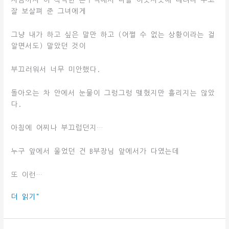
지금까지 이 척박한 촌구석에서 나를 이곳저곳에 데려다 주고
잘 보살펴 준 그녀에게
그냥 내가 하고 싶은 말만 하고 (어쩔 수 없는 상황이라는 걸
알면서도) 말았던 것이
부끄러워서 너무 미안했다.
돌아오는 차 안에서 눈물이 그렁그렁 맺혔지만 흘리지는 않았
다.
아침에 어찌나 부끄럽던지…
누구 앞에서 울었던 건 B부장님 앞에서가 다였는데
또 이런…
2019-
더 읽기"
01-
13