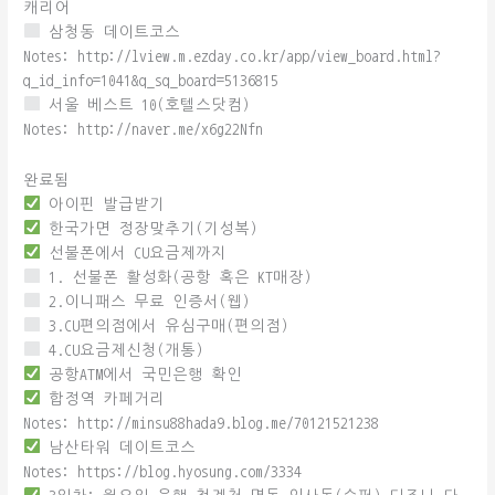
캐리어
삼청동 데이트코스
Notes: http://lview.m.ezday.co.kr/app/view_board.html?
q_id_info=1041&q_sq_board=5136815
서울 베스트 10(호텔스닷컴)
Notes: http://naver.me/x6g22Nfn
완료됨
아이핀 발급받기
한국가면 정장맞추기(기성복)
선불폰에서 CU요금제까지
1. 선불폰 활성화(공항 혹은 KT매장)
2.이니패스 무료 인증서(웹)
3.CU편의점에서 유심구매(편의점)
4.CU요금제신청(개통)
공항ATM에서 국민은행 확인
합정역 카페거리
Notes: http://minsu88hada9.blog.me/70121521238
남산타워 데이트코스
Notes: https://blog.hyosung.com/3334