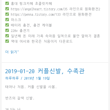
홍대 핑크카페 초콜릿카페
https://angelheart.tistory.com/35 라인으로 원화환전2
https://penna.tistory.com/133 라인으로 원화환전
마스크
배터리 충전, 충전 케이블
220v 충전기
일년째 돈 미래 가족 속마음 일적으로 불안 말하기 결혼
역대 어서와 한국은 처음이지 다운로드
2019-
더 읽기"
02-
03
한
2019-01-20 커플신발, 수족관
국
하루하루
/
2019년 1월 19일
여
행
태어나 처음. 커플 신발을 사봄.
준
비
반즈의 갈색 신발.
26.5는 나,