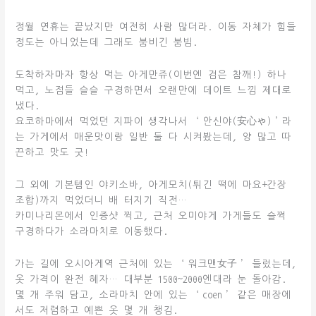
정월 연휴는 끝났지만 여전히 사람 많더라. 이동 자체가 힘들
정도는 아니었는데 그래도 붐비긴 붐빔.
도착하자마자 항상 먹는 아게만쥬(이번엔 검은 참깨!) 하나
먹고, 노점들 슬슬 구경하면서 오랜만에 데이트 느낌 제대로
냈다.
요코하마에서 먹었던 지파이 생각나서 ‘안신야(安心や)’라
는 가게에서 매운맛이랑 일반 둘 다 시켜봤는데, 양 많고 따
끈하고 맛도 굿!
그 외에 기본템인 야키소바, 아게모치(튀긴 떡에 마요+간장
조합)까지 먹었더니 배 터지기 직전…
카미나리몬에서 인증샷 찍고, 근처 오미야게 가게들도 슬쩍
구경하다가 소라마치로 이동했다.
가는 길에 오시아게역 근처에 있는 ‘워크맨女子’ 들렀는데,
옷 가격이 완전 혜자… 대부분 1500~2000엔대라 눈 돌아감.
몇 개 주워 담고, 소라마치 안에 있는 ‘coen’ 같은 매장에
서도 저렴하고 예쁜 옷 몇 개 챙김.