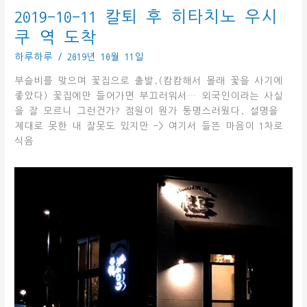
한
2019-10-11 칼퇴 후 히타치노 우시
국
쿠 역 도착
일
본
하루하루
/
2019년 10월 11일
복
부슬비를 맞으며 꽃집으로 출발.(캄캄해서 몰래 꽃을 사기에
귀
좋았다) 꽃집에만 들어가면 부끄러워서… 외국인이라는 사실
태
을 잘 모르니 그런건가? 점원이 뭔가 퉁명스러웠다. 설명을
풍
제대로 못한 내 잘못도 있지만 -> 여기서 들뜬 마음이 1차로
청
식음
소
빨
래