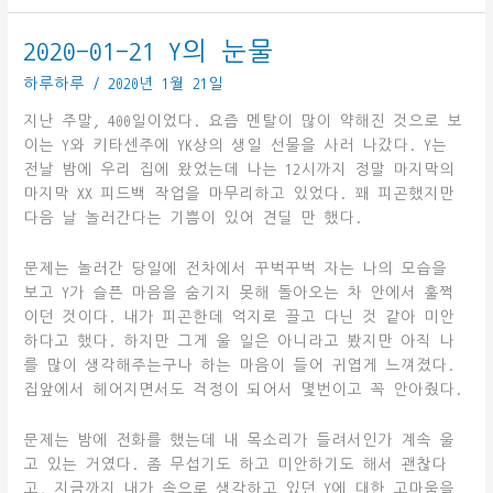
12
오
2020-01-21 Y의 눈물
랜
하루하루
/
2020년 1월 21일
만
에
지난 주말, 400일이었다. 요즘 멘탈이 많이 약해진 것으로 보
아
이는 Y와 키타센주에 YK상의 생일 선물을 사러 나갔다. Y는
사
전날 밤에 우리 집에 왔었는데 나는 12시까지 정말 마지막의
쿠
마지막 XX 피드백 작업을 마무리하고 있었다. 꽤 피곤했지만
사!
다음 날 놀러간다는 기쁨이 있어 견딜 만 했다.
문제는 놀러간 당일에 전차에서 꾸벅꾸벅 자는 나의 모습을
보고 Y가 슬픈 마음을 숨기지 못해 돌아오는 차 안에서 훌쩍
이던 것이다. 내가 피곤한데 억지로 끌고 다닌 것 같아 미안
하다고 했다. 하지만 그게 울 일은 아니라고 봤지만 아직 나
를 많이 생각해주는구나 하는 마음이 들어 귀엽게 느껴졌다.
집앞에서 헤어지면서도 걱정이 되어서 몇번이고 꼭 안아줬다.
문제는 밤에 전화를 했는데 내 목소리가 들려서인가 계속 울
고 있는 거였다. 좀 무섭기도 하고 미안하기도 해서 괜찮다
고, 지금까지 내가 속으로 생각하고 있던 Y에 대한 고마움을