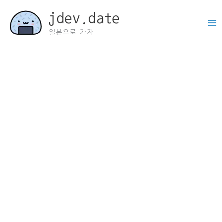
콘
jdev.date
텐
츠
일본으로 가자
로
건
너
뛰
기