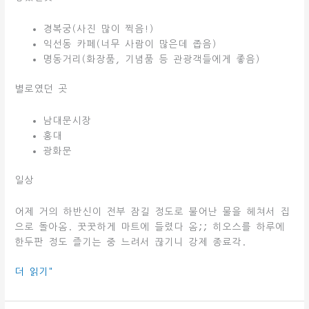
경복궁(사진 많이 찍음!)
익선동 카페(너무 사람이 많은데 좁음)
명동거리(화장품, 기념품 등 관광객들에게 좋음)
별로였던 곳
남대문시장
홍대
광화문
일상
어제 거의 하반신이 전부 잠길 정도로 불어난 물을 헤쳐서 집
으로 돌아옴. 꿋꿋하게 마트에 들렸다 옴;; 히오스를 하루에
한두판 정도 즐기는 중 느려서 끊기니 강제 종료각.
2019-
더 읽기"
10-
26