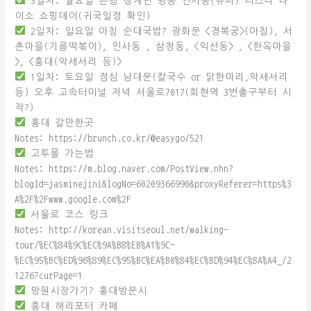
3일차: 월요일 은행 청계천 명동 인사동(슈퍼) 디즈니 다
이소 쇼핑데이(귀국일정 확인)
2일차: 일요일 아침 순대국밥? 광화문 <경복궁>(아침), 서
촌마을(기름떡볶이), 인사동 , 삼청동, <익선동> , <한옥마을
>, <홍대(악세서리 등)>
1일차: 토요일 점심 남대문(칼국수 or 닭한마리,악세서리
등) 오후 고속터미널 저녁 서울로7017(회현역 3번출구부터 시
작?)
홍대 갈만한곳
Notes: https://brunch.co.kr/@easygo/521
고투몰 가는법
Notes: https://m.blog.naver.com/PostView.nhn?
blogId=jasminejini&logNo=60209366990&proxyReferer=https%3
A%2F%2Fwww.google.com%2F
서울로 코스 링크
Notes: http://korean.visitseoul.net/walking-
tour/%EC%84%9C%EC%9A%B8%EB%A1%9C-
%EC%95%BC%ED%96%89%EC%95%BC%EA%B0%84%EC%BD%94%EC%8A%A4_/2
1276?curPage=1
망원시장가기? 홍대방문시
홍대 해리포터 카페