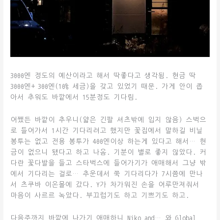
3000엔 정도의 예산이라고 해서 딱좋다고 생각됨. 현금 딱
3000엔+ 300엔(10% 세금)을 갖고 있었기 때문. 가게 안이 좁
아서 추워도 바깥에서 15분정도 기다림.
어쨌든 바깥이 추우니(얇은 긴팔 셔츠밖에 입지 않음) 스벅으
로 들어가서 1시간 기다리려고 했지만 꽃집에서 말하길 비닐
봉투는 없고 전용 봉투가 400엔이상 하는게 있다고 해서… 현
금이 없으니 됐다고 하고 나옴. 기분이 별로 좋지 않았다. 커
다란 꽃다발을 들고 스타벅스에 들어가기가 애매해서 그냥 밖
에서 기다리는 걸로… 추운데서 쭉 기다리다가 7시쯤에 만나
서 츠쿠바 이온몰에 갔다. Y가 차가워진 손을 어루만져줘서
마음이 사르르 녹았다. 부끄럽기도 하고 기쁘기도 하고.
다음주까지 바깥에 나가기 애매하니 Niko and… 와 Global