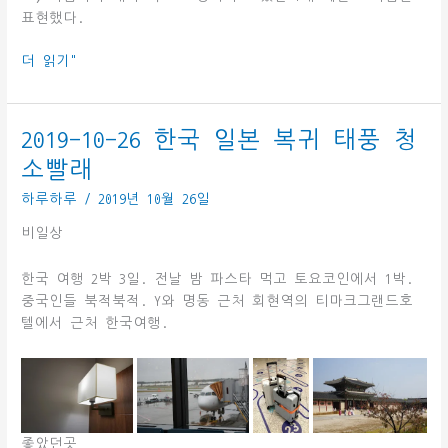
표현했다.
2020-
더 읽기"
01-
21
Y
2019-10-26 한국 일본 복귀 태풍 청
의
소빨래
눈
물
하루하루
/
2019년 10월 26일
비일상
한국 여행 2박 3일. 전날 밤 파스타 먹고 토요코인에서 1박.
중국인들 북적북적. Y와 명동 근처 회현역의 티마크그랜드호
텔에서 근처 한국여행.
좋았던곳