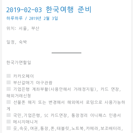
칼
2019-02-03 한국여행 준비
퇴
하루하루
/
2019년 2월 3일
후
히
위치: 서울, 부산
타
치
일정, 숙박
노
우
시
한국가면할일
쿠
역
카카오페이
도
부산갈매기 야구관람
착
기업은행 계좌부활(사용안해서 거래정지됨), 카드 연장,
해외거래신청
선불폰 해지 또는 변경해서 해외에서 로밍으로 사용가능하
게
국민,기업은행, SC 카드연장, 통장정리 이니패스 인증서
메시지매니저
옷,속옷,여권,통장,폰,태블릿,노트북,카메라,보조배터리,